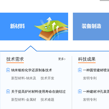
2020-11-10 “宁夏**公司”向“浙**学”发起签约
2021-06-16 “宁夏**公司”向“宁夏**究所”发起签约
2020-12-03 “宁夏**公司”向“中**学”发起签约
技术需求
科技成果
更多>
纳米银粉化学还原制备技术
一种圆管建材喷
新型材料-纳米及
技术开发
发明专利
超细材料
关于提高炉衬材料使用寿命在烧结过
一种建材冲孔装
程的改进
新型材料-金属材
技术难题
发明专利
料