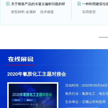
关于熔炼产品的冷凝点偏析问题的研
一种利用建筑垃
究
新型材料-金属材
技术难题
实用新型
料
2020年氰胺化工主题对接会
活动时间：2020年09月24日 10
相关行业：氰胺化工，电石
主办单位：石嘴山市科技局