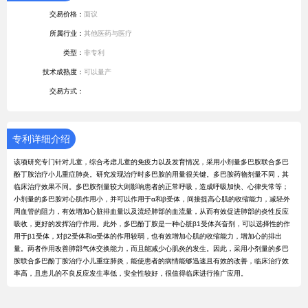
交易价格：
面议
所属行业：
其他医药与医疗
类型：
非专利
技术成熟度：
可以量产
交易方式：
专利详细介绍
该项研究专门针对儿童，综合考虑儿童的免疫力以及发育情况，采用小剂量多巴胺联合多巴
酚丁胺治疗小儿重症肺炎。研究发现治疗时多巴胺的用量很关键。多巴胺药物剂量不同，其
临床治疗效果不同。多巴胺剂量较大则影响患者的正常呼吸，造成呼吸加快、心律失常等；
小剂量的多巴胺对心肌作用小，并可以作用于α和β受体，间接提高心肌的收缩能力，减轻外
周血管的阻力，有效增加心脏排血量以及流经肺部的血流量，从而有效促进肺部的炎性反应
吸收，更好的发挥治疗作用。此外，多巴酚丁胺是一种心脏β1受体兴奋剂，可以选择性的作
用于β1受体，对β2受体和α受体的作用较弱，也有效增加心肌的收缩能力，增加心的排出
量。两者作用改善肺部气体交换能力，而且能减少心肌炎的发生。因此，采用小剂量的多巴
胺联合多巴酚丁胺治疗小儿重症肺炎，能使患者的病情能够迅速且有效的改善，临床治疗效
率高，且患儿的不良反应发生率低，安全性较好，很值得临床进行推广应用。