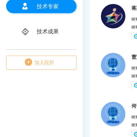
技术专家
蒋
研
研
技术成果
曹
加入院所
研
研
何
研
研